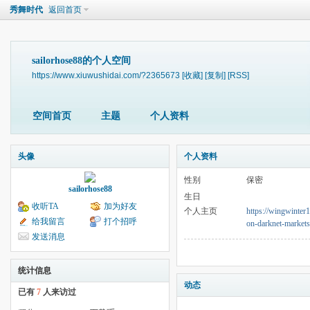
秀舞时代
返回首页
sailorhose88的个人空间
https://www.xiuwushidai.com/?2365673
[收藏]
[复制]
[RSS]
空间首页
主题
个人资料
头像
个人资料
性别
保密
sailorhose88
生日
收听TA
加为好友
个人主页
https://wingwinter1
给我留言
打个招呼
on-darknet-markets
发送消息
统计信息
动态
已有
7
人来访过