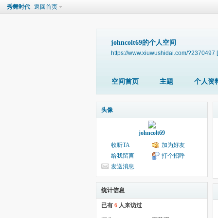
秀舞时代
返回首页
johncolt69的个人空间
https://www.xiuwushidai.com/?2370497
空间首页
主题
个人资
头像
johncolt69
收听TA
加为好友
给我留言
打个招呼
发送消息
统计信息
已有
6
人来访过