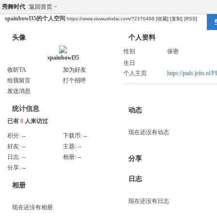
秀舞时代
返回首页
spainbowl35的个人空间
https://www.xiuwushidai.com/?2370498
[收藏]
[复制]
[RSS]
头像
个人资料
性别
保密
spainbowl35
生日
收听TA
加为好友
个人主页
https://pads.jeito
给我留言
打个招呼
发送消息
统计信息
动态
已有
8
人来访过
现在还没有动态
积分:
--
下载币:
--
好友:
--
主题:
--
日志:
--
相册:
--
分享
分享:
--
日志
相册
现在还没有日志
现在还没有相册