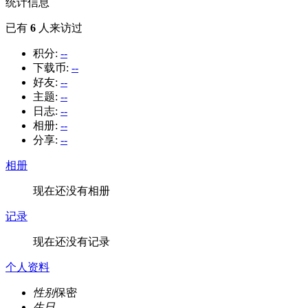
统计信息
已有
6
人来访过
积分:
--
下载币:
--
好友:
--
主题:
--
日志:
--
相册:
--
分享:
--
相册
现在还没有相册
记录
现在还没有记录
个人资料
性别
保密
生日