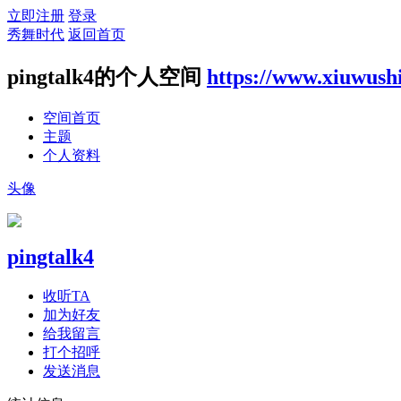
立即注册
登录
秀舞时代
返回首页
pingtalk4的个人空间
https://www.xiuwush
空间首页
主题
个人资料
头像
pingtalk4
收听TA
加为好友
给我留言
打个招呼
发送消息