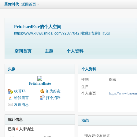
秀舞时代
返回首页
PritchardEste的个人空间
https://www.xiuwushidai.com/?2377042
[收藏]
[复制]
[RSS]
空间首页
主题
个人资料
头像
个人资料
性别
保密
PritchardEste
生日
收听TA
加为好友
个人主页
https://www.baozim
给我留言
打个招呼
发送消息
统计信息
动态
已有
6
人来访过
现在还没有动态