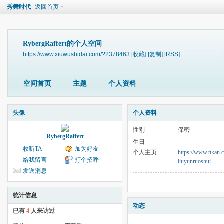
秀舞时代
返回首页
RybergRaffert的个人空间
https://www.xiuwushidai.com/?2378463
[收藏]
[复制]
[RSS]
空间首页
主题
个人资料
头像
个人资料
性别
保密
RybergRaffert
生日
收听TA
加为好友
个人主页
https://www.ttkan.
给我留言
打个招呼
liuyunruoshui
发送消息
统计信息
动态
已有
4
人来访过