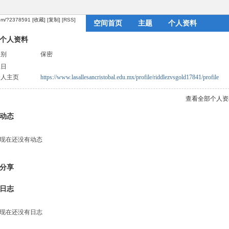
com/?2378591
[收藏]
[复制]
[RSS]
空间首页
主题
个人资料
个人资料
性别
保密
生日
个人主页
https://www.lasallesancristobal.edu.mx/profile/riddlezvsgold17841/profile
查看全部个人资
动态
现在还没有动态
分享
日志
现在还没有日志