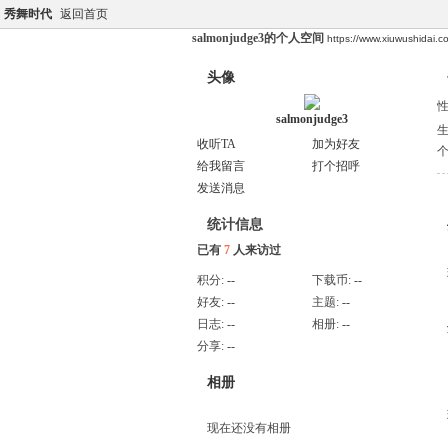
秀舞时代
返回首页
salmonjudge3的个人空间
https://www.xiuwushidai.
头像
salmonjudge3
收听TA
加为好友
给我留言
打个招呼
发送消息
统计信息
已有
7
人来访过
积分:
--
下载币:
--
好友:
--
主题:
--
日志:
--
相册:
--
分享:
--
相册
现在还没有相册