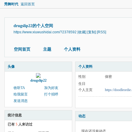
秀舞时代
返回首页
drugslip22的个人空间
https://www.xiuwushidai.com/?2378592
[收藏]
[复制]
[RSS]
空间首页
主题
个人资料
头像
个人资料
性别
保密
drugslip22
生日
收听TA
加为好友
个人主页
https://doodleordie
给我留言
打个招呼
发送消息
统计信息
动态
已有
5
人来访过
现在还没有动态