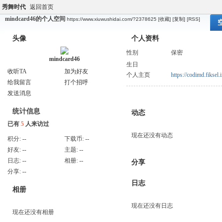
秀舞时代
返回首页
mindcard46的个人空间
https://www.xiuwushidai.com/?2378625
[收藏]
[复制]
[RSS]
头像
个人资料
性别
保密
mindcard46
生日
收听TA
加为好友
个人主页
https://codimd.fiks
给我留言
打个招呼
发送消息
统计信息
动态
已有
5
人来访过
现在还没有动态
积分:
--
下载币:
--
好友:
--
主题:
--
日志:
--
相册:
--
分享
分享:
--
日志
相册
现在还没有日志
现在还没有相册