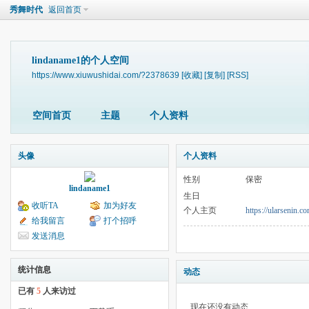
秀舞时代
返回首页
lindaname1的个人空间
https://www.xiuwushidai.com/?2378639
[收藏]
[复制]
[RSS]
空间首页
主题
个人资料
头像
个人资料
性别
保密
lindaname1
生日
收听TA
加为好友
个人主页
https://ularsenin.co
给我留言
打个招呼
发送消息
统计信息
动态
已有
5
人来访过
现在还没有动态