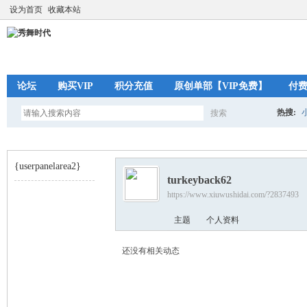
设为首页
收藏本站
论坛
购买VIP
积分充值
原创单部【VIP免费】
付
热搜:
搜索
搜
{userpanelarea2}
turkeyback62
索
https://www.xiuwushidai.com/?2837493
秀
›
主题
个人资料
还没有相关动态