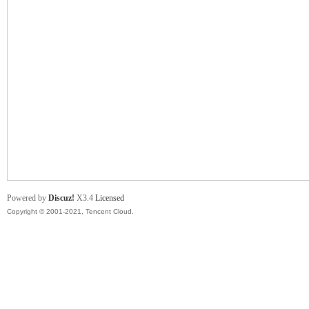
舞
时
Powered by
Discuz!
X3.4
Licensed
Copyright © 2001-2021, Tencent Cloud.
代