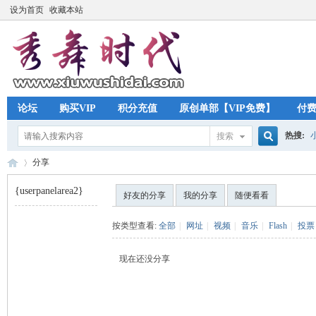
设为首页
收藏本站
论坛
购买VIP
积分充值
原创单部【VIP免费】
付
热搜:
搜索
搜
分享
{userpanelarea2}
好友的分享
我的分享
随便看看
索
秀
›
按类型查看:
全部
|
网址
|
视频
|
音乐
|
Flash
|
投票
现在还没分享