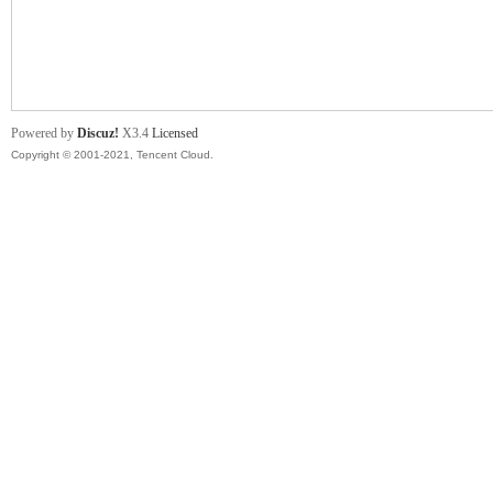
舞
Powered by
Discuz!
X3.4
Licensed
Copyright © 2001-2021, Tencent Cloud.
时