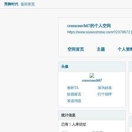
秀舞时代
返回首页
crosscouch67的个人空间
https://www.xiuwushidai.com/?2378672
空间首页
主题
个人资
头像
crosscouch67
收听TA
加为好友
给我留言
打个招呼
发送消息
统计信息
已有
5
人来访过