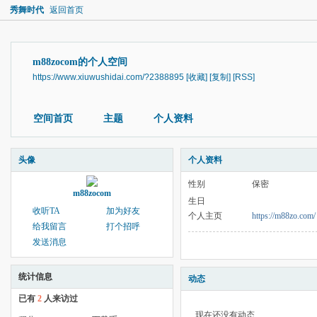
秀舞时代
返回首页
m88zocom的个人空间
https://www.xiuwushidai.com/?2388895
[收藏]
[复制]
[RSS]
空间首页
主题
个人资料
头像
个人资料
性别
保密
m88zocom
生日
收听TA
加为好友
个人主页
https://m88zo.com/
给我留言
打个招呼
发送消息
统计信息
动态
已有
2
人来访过
现在还没有动态