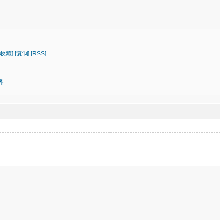
[收藏]
[复制]
[RSS]
料