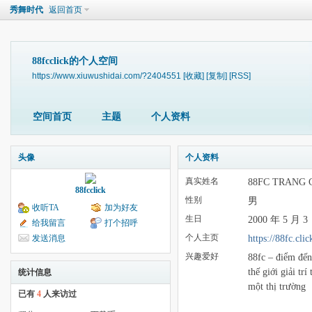
秀舞时代
返回首页
88fcclick的个人空间
https://www.xiuwushidai.com/?2404551
[收藏]
[复制]
[RSS]
空间首页
主题
个人资料
头像
个人资料
真实姓名
88FC TRANG 
88fcclick
性别
男
收听TA
加为好友
生日
2000 年 5 月 3
给我留言
打个招呼
个人主页
https://88fc.clic
发送消息
兴趣爱好
88fc – điểm đến
thế giới giải tr
统计信息
một thị trường
已有
4
人来访过