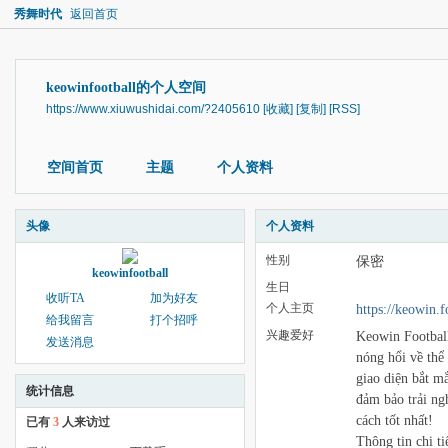
秀舞时代
返回首页
keowinfootball的个人空间
https://www.xiuwushidai.com/?2405610
[收藏]
[复制]
[RSS]
空间首页
主题
个人资料
头像
个人资料
性别
保密
keowinfootball
生日
收听TA
加为好友
个人主页
https://keowin.f
给我留言
打个招呼
兴趣爱好
Keowin Football
发送消息
nóng hổi về thể
giao diện bắt m
统计信息
đảm bảo trải n
cách tốt nhất!
已有
3
人来访过
Thông tin chi ti