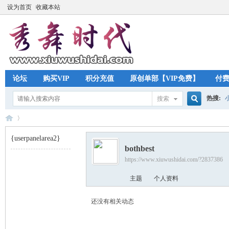
设为首页
收藏本站
论坛
购买VIP
积分充值
原创单部【VIP免费】
付
热搜:
搜索
搜
{userpanelarea2}
bothbest
索
https://www.xiuwushidai.com/?2837386
秀
›
主题
个人资料
还没有相关动态