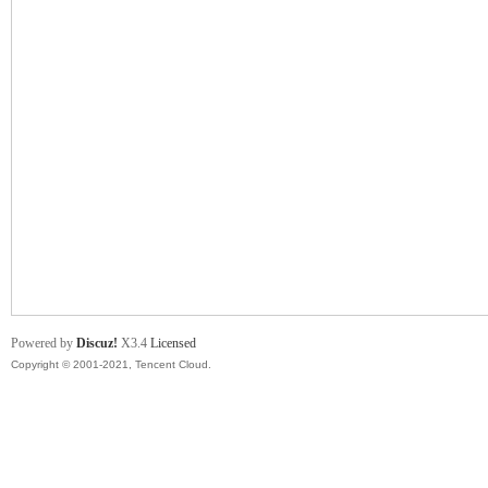
舞
时
Powered by
Discuz!
X3.4
Licensed
Copyright © 2001-2021, Tencent Cloud.