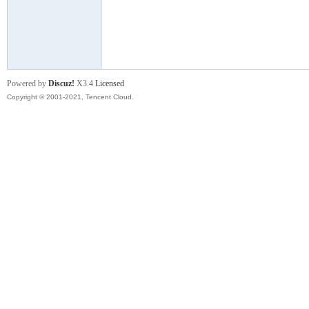
舞
Powered by
Discuz!
X3.4
Licensed
Copyright © 2001-2021, Tencent Cloud.
时