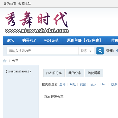
设为首页
收藏本站
论坛
购买VIP
积分充值
原创单部【VIP免费】
付
热搜:
搜索
搜
分享
{userpanelarea2}
好友的分享
我的分享
随便看看
索
秀
›
按类型查看:
全部
|
网址
|
视频
|
音乐
|
Flash
|
投票
现在还没分享