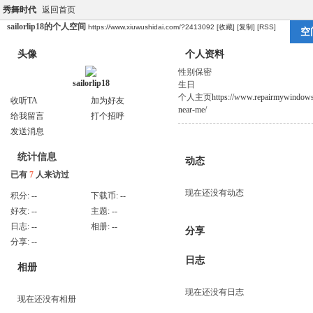
秀舞时代
返回首页
sailorlip18的个人空间
https://www.xiuwushidai.com/?2413092
[收藏]
[复制]
[RSS]
空
头像
个人资料
性别
保密
sailorlip18
生日
个人主页
https://www.repairmywindowsa
收听TA
加为好友
near-me/
给我留言
打个招呼
发送消息
统计信息
动态
已有
7
人来访过
现在还没有动态
积分:
--
下载币:
--
好友:
--
主题:
--
日志:
--
相册:
--
分享
分享:
--
日志
相册
现在还没有日志
现在还没有相册