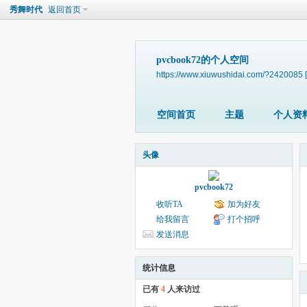
秀舞时代
返回首页
pvcbook72的个人空间
https://www.xiuwushidai.com/?2420085
空间首页
主题
个人资
头像
pvcbook72
收听TA
加为好友
给我留言
打个招呼
发送消息
统计信息
已有
4
人来访过