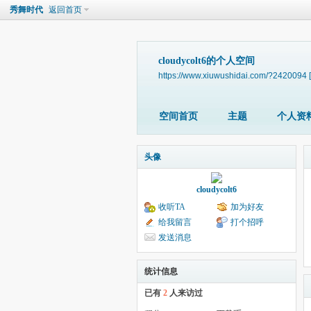
秀舞时代
返回首页
cloudycolt6的个人空间
https://www.xiuwushidai.com/?2420094
空间首页
主题
个人资
头像
cloudycolt6
收听TA
加为好友
给我留言
打个招呼
发送消息
统计信息
已有
2
人来访过