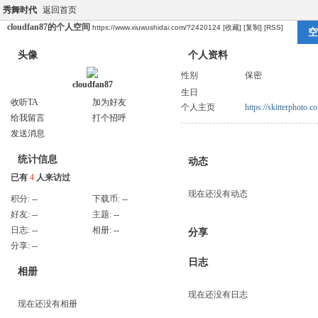
秀舞时代
返回首页
cloudfan87的个人空间
https://www.xiuwushidai.com/?2420124
[收藏]
[复制]
[RSS]
空
头像
个人资料
性别
保密
cloudfan87
生日
收听TA
加为好友
个人主页
https://skitterphoto
给我留言
打个招呼
发送消息
统计信息
动态
已有
4
人来访过
现在还没有动态
积分:
--
下载币:
--
好友:
--
主题:
--
日志:
--
相册:
--
分享
分享:
--
日志
相册
现在还没有日志
现在还没有相册