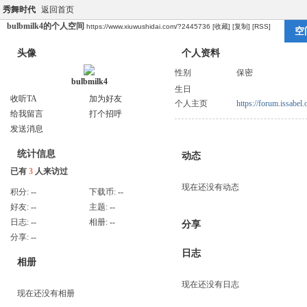
秀舞时代
返回首页
bulbmilk4的个人空间
https://www.xiuwushidai.com/?2445736
[收藏]
[复制]
[RSS]
空
头像
个人资料
性别
保密
bulbmilk4
生日
收听TA
加为好友
个人主页
https://forum.issabel
给我留言
打个招呼
发送消息
统计信息
动态
已有
3
人来访过
现在还没有动态
积分:
--
下载币:
--
好友:
--
主题:
--
日志:
--
相册:
--
分享
分享:
--
日志
相册
现在还没有日志
现在还没有相册