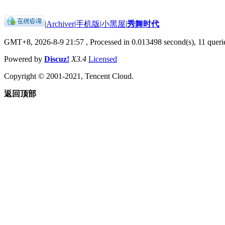
|
Archiver
|
手机版
|
小黑屋
|
秀舞时代
GMT+8, 2026-8-9 21:57
, Processed in 0.013498 second(s), 11 querie
Powered by
Discuz!
X3.4
Licensed
Copyright © 2001-2021, Tencent Cloud.
返回顶部