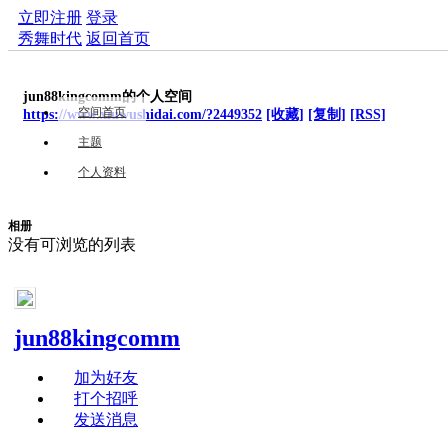
立即注册
登录
秀舞时代
返回首页
jun88kingcomm的个人空间
空间首页
https://www.xiuwushidai.com/?2449352
[收藏]
[复制]
[RSS]
主题
个人资料
相册
没有可浏览的列表
jun88kingcomm
加为好友
打个招呼
发送消息