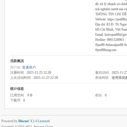
độ xử lý nhanh và chín
trải nghiệm mượt mà và
THÔNG TIN CHI TIẾ
Website: https://jun88k
Địa chỉ: 83 Đ. Tô Ngọ
Hồ Chí Minh, Việt Na
Email: hotrojun88@gm
Hotline: 0901328963
#jun88 #nhacaijun88 #
#jun88kingcom
活跃概况
用户组
普通用户
注册时间
2025-11-25 22:28
最后访问
2025-11-25
上次活动时间
2025-11-25 22:28
所在时区
使用系统
统计信息
已用空间
0 B
积分
0
下载币
0
Powered by
Discuz!
X3.4
Licensed
Copyright © 2001-2021, Tencent Cloud.