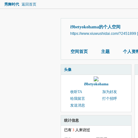
秀舞时代
返回首页
i9betyokohama的个人空间
https://www.xiuwushidai.com/?2451899
空间首页
主题
个人资
头像
i9betyokohama
收听TA
加为好友
给我留言
打个招呼
发送消息
统计信息
已有
3
人来访过