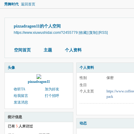
秀舞时代
返回首页
pizzadragon11的个人空间
https://www.xiuwushidai.com/?2455779
[收藏]
[复制]
[RSS]
空间首页
主题
个人资料
头像
个人资料
性别
保密
pizzadragon11
生日
收听TA
加为好友
个人主页
https://www.coffee
给我留言
打个招呼
pack
发送消息
统计信息
动态
已有
5
人来访过