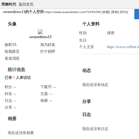
秀舞时代
返回首页
securedress13的个人空间
https://www.xiuwushidai.com/?2456288
[收藏]
[复制]
[RSS]
头像
个人资料
性别
保密
securedress13
生日
收听TA
加为好友
个人主页
https://www.coffeee.
给我留言
打个招呼
发送消息
统计信息
动态
已有
5
人来访过
现在还没有动态
积分:
--
下载币:
--
好友:
--
主题:
--
日志:
--
相册:
--
分享
分享:
--
日志
相册
现在还没有日志
现在还没有相册