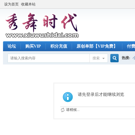
设为首页
收藏本站
论坛
购买VIP
积分充值
原创单部【VIP免费】
付
热搜:
搜索
搜
索
请先登录后才能继续浏览
请稍候...