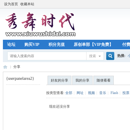
设为首页
收藏本站
论坛
购买VIP
积分充值
原创单部【VIP免费】
付
热搜:
搜索
搜
分享
{userpanelarea2}
好友的分享
我的分享
随便看看
索
秀
›
按类型查看:
全部
|
网址
|
视频
|
音乐
|
Flash
|
投票
现在还没分享