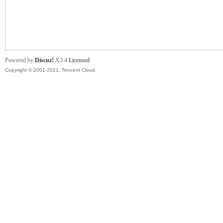
舞
Powered by
Discuz!
X3.4
Licensed
Copyright © 2001-2021, Tencent Cloud.
时