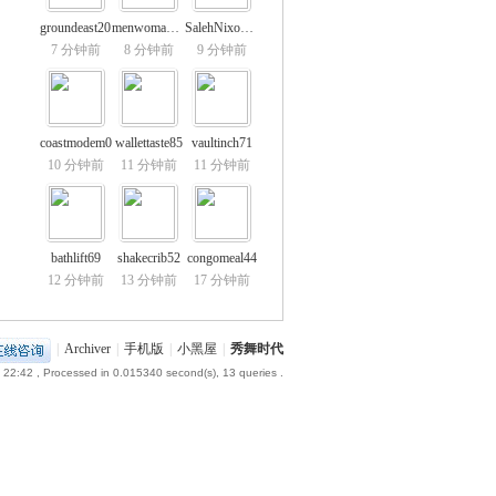
groundeast20
menwoman89
SalehNixon78
7 分钟前
8 分钟前
9 分钟前
coastmodem0
wallettaste85
vaultinch71
10 分钟前
11 分钟前
11 分钟前
bathlift69
shakecrib52
congomeal44
12 分钟前
13 分钟前
17 分钟前
|
Archiver
|
手机版
|
小黑屋
|
秀舞时代
 22:42
, Processed in 0.015340 second(s), 13 queries .