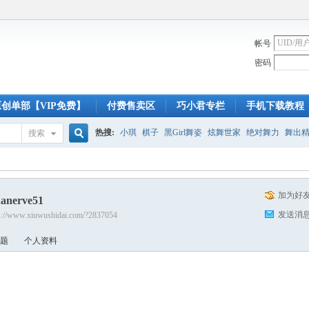
帐号
密码
原创单部【VIP免费】
付费售卖区
巧小君专栏
手机下载教程
热搜:
小琪
棋子
黑Girl舞姿
炫舞世家
绝对舞力
舞出
搜索
搜
加为好
danerve51
索
发送消
s://www.xiuwushidai.com/?2837054
题
个人资料