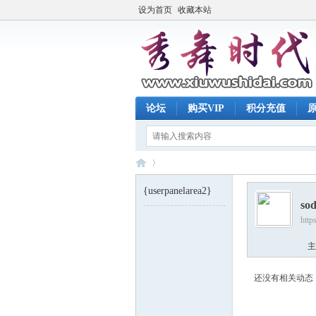
设为首页
收藏本站
论坛
购买VIP
积分充值
{userpanelarea2}
so
http
秀
›
主
还没有相关动态