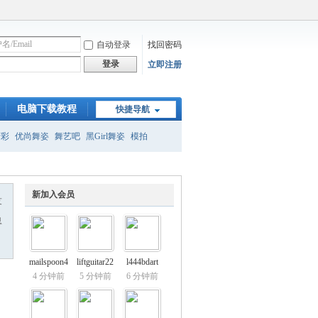
自动登录
找回密码
登录
立即注册
电脑下载教程
快捷导航
精彩
优尚舞姿
舞艺吧
黑Girl舞姿
模拍
新加入会员
友
息
mailspoon4
liftguitar22
l444bdart
4 分钟前
5 分钟前
6 分钟前