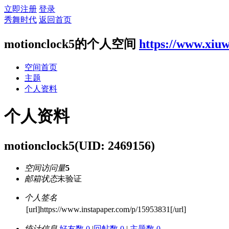
立即注册
登录
秀舞时代
返回首页
motionclock5的个人空间
https://www.xiu
空间首页
主题
个人资料
个人资料
motionclock5
(UID: 2469156)
空间访问量
5
邮箱状态
未验证
个人签名
[url]https://www.instapaper.com/p/15953831[/url]
统计信息
好友数 0
|
回帖数 0
|
主题数 0