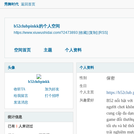
秀舞时代
返回首页
b52clubpinkk的个人空间
https://www.xiuwushidai.com/?2473893
[收藏]
[复制]
[RSS]
空间首页
主题
个人资料
头像
个人资料
性别
保密
b52clubpinkk
生日
收听TA
加为好友
个人主页
https://b52club.
给我留言
打个招呼
兴趣爱好
B52 nổi bật với
发送消息
người chơi khôn
cung cấp đa dạng
统计信息
game đổi thưởng
tối ưu và hệ th
已有
1
人来访过
trải nghiệm mư