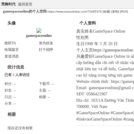
秀舞时代
返回首页
gamespaceonline的个人空间
https://www.xiuwushidai.com/?2485378
[收藏]
[复制]
[RSS]
头像
个人资料
真实姓名
GameSpace Online
gamespaceonline
性别
男
收听TA
加为好友
生日
1998 年 3 月 20 日
给我留言
打个招呼
个人主页
https://gamespaceonline.
兴趣爱好
GameSpace Online là nề
发送消息
cấp hướng dẫn chi tiết về nhân vậ
统计信息
nhật liên tục và dễ hiểu, GameSpa
已有
4
人来访过
cao kỹ năng trong từng tựa game.
Website chính thức: https://games
积分:
--
下载币:
--
Email: gamespaceonline@gmail.
好友:
--
主题:
--
SĐT: 0586421907
日志:
--
相册:
--
Địa chỉ: 103/1A Đường Văn Thân
分享:
--
700000, Việt Nam
#GameSpaceOnline #GameSpaceOn
相册
#linkvàoGameSpaceOnline #tran
现在还没有相册