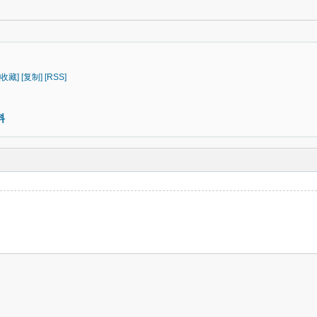
[收藏]
[复制]
[RSS]
料