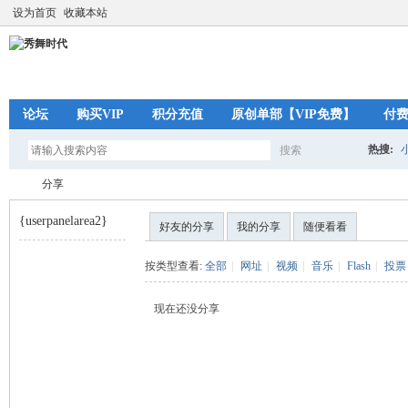
设为首页
收藏本站
论坛
购买VIP
积分充值
原创单部【VIP免费】
付
热搜:
搜索
搜
分享
{userpanelarea2}
好友的分享
我的分享
随便看看
索
秀
›
按类型查看:
全部
|
网址
|
视频
|
音乐
|
Flash
|
投票
现在还没分享