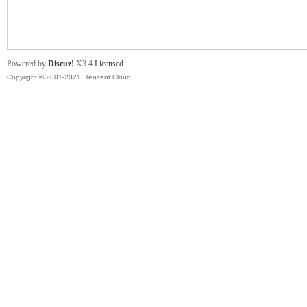
舞
Powered by
Discuz!
X3.4
Licensed
Copyright © 2001-2021, Tencent Cloud.
时
代