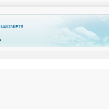
[收藏]
[复制]
[RSS]
料