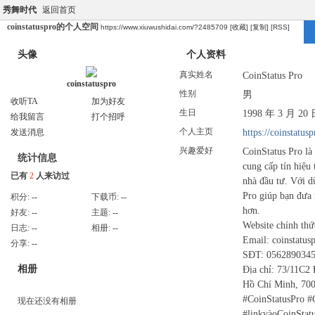
秀舞时代
返回首页
coinstatuspro的个人空间
https://www.xiuwushidai.com/?2485709
[收藏]
[复制]
[RSS]
头像
个人资料
真实姓名
CoinStatus Pro
coinstatuspro
性别
男
收听TA
加为好友
生日
1998 年 3 月 20
给我留言
打个招呼
个人主页
https://coinstatusp
发送消息
兴趣爱好
CoinStatus Pro là 
统计信息
cung cấp tín hiệu 
已有
2
人来访过
nhà đầu tư. Với d
Pro giúp bạn đưa 
积分:
--
下载币:
--
hơn.
好友:
--
主题:
--
Website chính thức
日志:
--
相册:
--
Email: coinstatu
分享:
--
SĐT: 056289034
相册
Địa chỉ: 73/11C2
Hồ Chí Minh, 70
#CoinStatusPro #
现在还没有相册
#linkvàoCoinStat