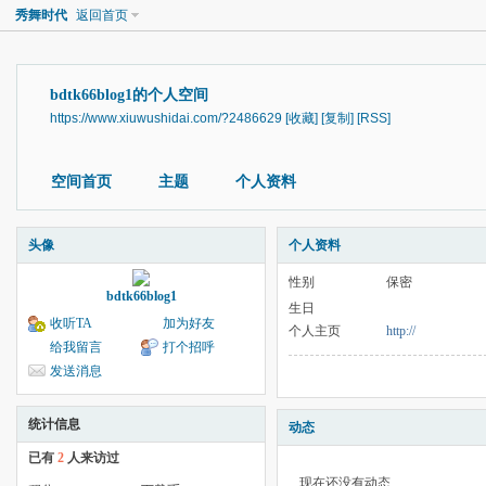
秀舞时代
返回首页
bdtk66blog1的个人空间
https://www.xiuwushidai.com/?2486629
[收藏]
[复制]
[RSS]
空间首页
主题
个人资料
头像
个人资料
性别
保密
bdtk66blog1
生日
收听TA
加为好友
个人主页
http://
给我留言
打个招呼
发送消息
统计信息
动态
已有
2
人来访过
现在还没有动态