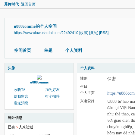
秀舞时代
返回首页
u888comme的个人空间
https://www.xiuwushidai.com/?2492410
[收藏]
[复制]
[RSS]
空间首页
主题
个人资料
头像
个人资料
性别
保密
u888comme
生日
收听TA
加为好友
个人主页
https://u888com
给我留言
打个招呼
兴趣爱好
U888 tự hào man
发送消息
đầu tại Việt Na
như thể thao, ca
统计信息
với giao diện t
chuyên nghiệp, 
已有
5
人来访过
hôm nay để nhận 