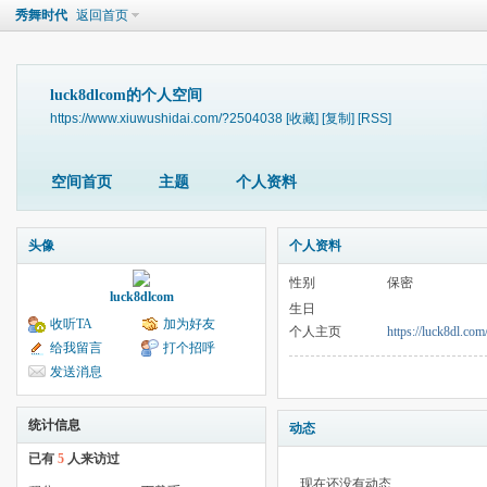
秀舞时代
返回首页
luck8dlcom的个人空间
https://www.xiuwushidai.com/?2504038
[收藏]
[复制]
[RSS]
空间首页
主题
个人资料
头像
个人资料
性别
保密
luck8dlcom
生日
收听TA
加为好友
个人主页
https://luck8dl.com
给我留言
打个招呼
发送消息
统计信息
动态
已有
5
人来访过
现在还没有动态