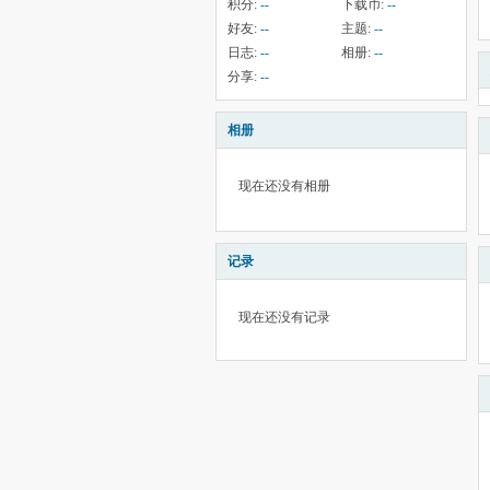
积分:
--
下载币:
--
好友:
--
主题:
--
日志:
--
相册:
--
分享:
--
相册
现在还没有相册
记录
现在还没有记录