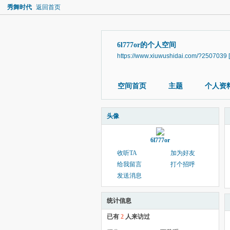
秀舞时代
返回首页
6l777or的个人空间
https://www.xiuwushidai.com/?2507039
空间首页
主题
个人资
头像
6l777or
收听TA
加为好友
给我留言
打个招呼
发送消息
统计信息
已有
2
人来访过