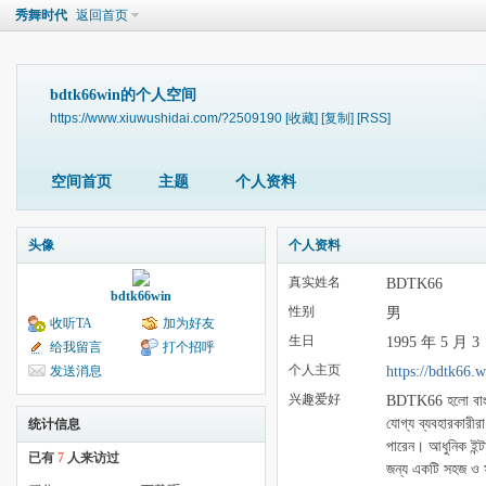
秀舞时代
返回首页
bdtk66win的个人空间
https://www.xiuwushidai.com/?2509190
[收藏]
[复制]
[RSS]
空间首页
主题
个人资料
头像
个人资料
真实姓名
BDTK66
bdtk66win
性别
男
收听TA
加为好友
生日
1995 年 5 月 3
给我留言
打个招呼
个人主页
https://bdtk66.w
发送消息
兴趣爱好
BDTK66 হলো বাংলাদ
যোগ্য ব্যবহারকারীর
统计信息
পারেন। আধুনিক ইন্টা
已有
7
人来访过
জন্য একটি সহজ ও স