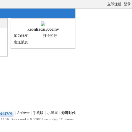
立即注册
登录
keonhacai50comv
加为好友
打个招呼
发送消息
|
Archiver
|
手机版
|
小黑屋
|
秀舞时代
 14:16
, Processed in 0.009067 second(s), 12 queries .