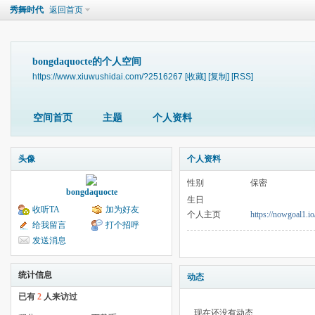
秀舞时代
返回首页
bongdaquocte的个人空间
https://www.xiuwushidai.com/?2516267
[收藏]
[复制]
[RSS]
空间首页
主题
个人资料
头像
个人资料
性别
保密
bongdaquocte
生日
收听TA
加为好友
个人主页
https://nowgoal1.io
给我留言
打个招呼
发送消息
统计信息
动态
已有
2
人来访过
现在还没有动态