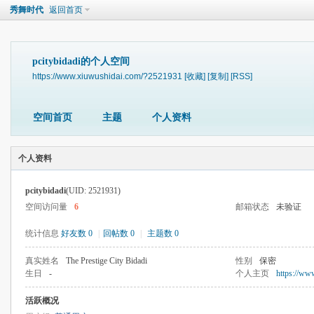
秀舞时代
返回首页
pcitybidadi的个人空间
https://www.xiuwushidai.com/?2521931
[收藏]
[复制]
[RSS]
空间首页
主题
个人资料
个人资料
pcitybidadi
(UID: 2521931)
空间访问量
6
邮箱状态
未验证
统计信息
好友数 0
|
回帖数 0
|
主题数 0
真实姓名
The Prestige City Bidadi
性别
保密
生日
-
个人主页
https://www
活跃概况