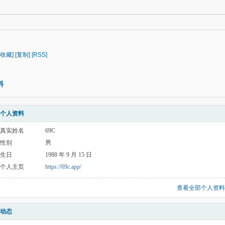
[收藏]
[复制]
[RSS]
料
个人资料
真实姓名
69C
性别
男
生日
1988 年 9 月 15 日
个人主页
https://69c.app/
查看全部个人资料
动态