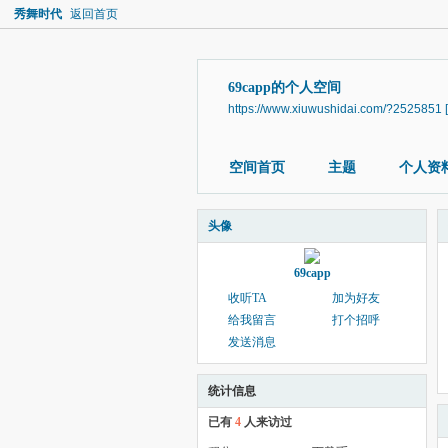
秀舞时代
返回首页
69capp的个人空间
https://www.xiuwushidai.com/?2525851
空间首页
主题
个人资
头像
69capp
收听TA
加为好友
给我留言
打个招呼
发送消息
统计信息
已有
4
人来访过