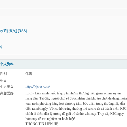
[收藏]
[复制]
[RSS]
料
个人资料
性别
保密
生日
个人主页
https://kjc.us.com/
兴趣爱好
KJC – Liên minh quốc tế quy tụ những thương hiệu game online uy tín
hàng đầu. Tại đây, người chơi sẽ được khám phá kho trò chơi đa dạng, hoàn
toàn miễn phí cùng hàng loạt chương trình bốc thăm trúng thưởng hấp dẫn
diễn ra mỗi ngày. Với cơ hội trúng thưởng mở ra cho tất cả thành viên, KJC
chính là điểm đến lý tưởng để giải trí và thử vận may. Truy cập KJC ngay
hôm nay để trải nghiệm sự khác biệt!
THÔNG TIN LIÊN HỆ