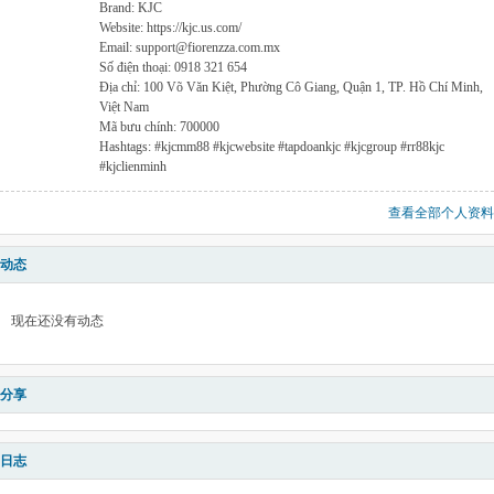
Brand: KJC
Website: https://kjc.us.com/
Email: support@fiorenzza.com.mx
Số điện thoại: 0918 321 654
Địa chỉ: 100 Võ Văn Kiệt, Phường Cô Giang, Quận 1, TP. Hồ Chí Minh,
Việt Nam
Mã bưu chính: 700000
Hashtags: #kjcmm88 #kjcwebsite #tapdoankjc #kjcgroup #rr88kjc
#kjclienminh
查看全部个人资料
动态
现在还没有动态
分享
日志