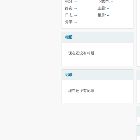
积分:
--
下载币:
--
好友:
--
主题:
--
日志:
--
相册:
--
分享:
--
相册
现在还没有相册
记录
现在还没有记录