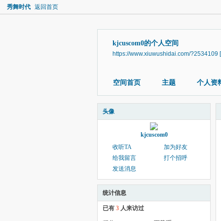
秀舞时代
返回首页
kjcuscom0的个人空间
https://www.xiuwushidai.com/?2534109
空间首页
主题
个人资
头像
kjcuscom0
收听TA
加为好友
给我留言
打个招呼
发送消息
统计信息
已有
3
人来访过