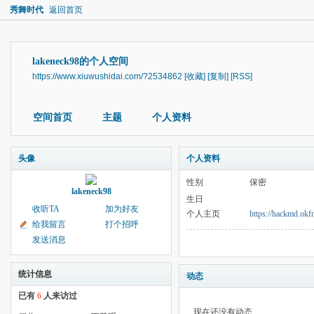
秀舞时代
返回首页
lakeneck98的个人空间
https://www.xiuwushidai.com/?2534862
[收藏]
[复制]
[RSS]
空间首页
主题
个人资料
头像
个人资料
性别
保密
lakeneck98
生日
收听TA
加为好友
个人主页
https://hackmd.ok
给我留言
打个招呼
发送消息
统计信息
动态
已有
6
人来访过
现在还没有动态